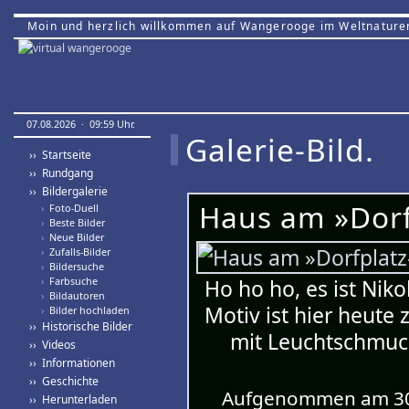
Moin und herzlich willkommen auf Wangerooge im Weltnature
07.08.2026 · 09:59 Uhr.
Galerie-Bild.
›› Startseite
›› Rundgang
›› Bildergalerie
Haus am »Dorf
›
Foto-Duell
›
Beste Bilder
›
Neue Bilder
›
Zufalls-Bilder
›
Bildersuche
›
Farbsuche
Ho ho ho, es ist Nik
›
Bildautoren
Motiv ist hier heute
›
Bilder hochladen
›› Historische Bilder
mit Leuchtschmuck
›› Videos
›› Informationen
›› Geschichte
Aufgenommen am 30.
›› Herunterladen