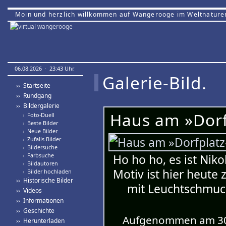
Moin und herzlich willkommen auf Wangerooge im Weltnature
06.08.2026 · 23:43 Uhr.
Galerie-Bild.
›› Startseite
›› Rundgang
›› Bildergalerie
Haus am »Dorf
›
Foto-Duell
›
Beste Bilder
›
Neue Bilder
›
Zufalls-Bilder
›
Bildersuche
›
Farbsuche
Ho ho ho, es ist Nik
›
Bildautoren
Motiv ist hier heute
›
Bilder hochladen
›› Historische Bilder
mit Leuchtschmuck
›› Videos
›› Informationen
›› Geschichte
Aufgenommen am 30.
›› Herunterladen