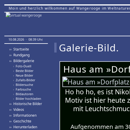
Moin und herzlich willkommen auf Wangerooge im Weltnature
10.08.2026 · 08:39 Uhr.
Galerie-Bild.
›› Startseite
›› Rundgang
›› Bildergalerie
Haus am »Dorf
›
Foto-Duell
›
Beste Bilder
›
Neue Bilder
›
Zufalls-Bilder
›
Bildersuche
›
Farbsuche
Ho ho ho, es ist Nik
›
Bildautoren
Motiv ist hier heute
›
Bilder hochladen
›› Historische Bilder
mit Leuchtschmuck
›› Videos
›› Informationen
›› Geschichte
Aufgenommen am 30.
›› Herunterladen