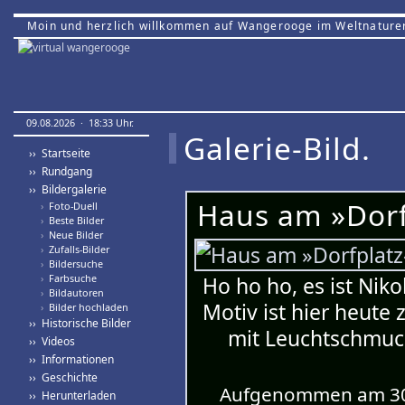
Moin und herzlich willkommen auf Wangerooge im Weltnature
09.08.2026 · 18:33 Uhr.
Galerie-Bild.
›› Startseite
›› Rundgang
›› Bildergalerie
Haus am »Dorf
›
Foto-Duell
›
Beste Bilder
›
Neue Bilder
›
Zufalls-Bilder
›
Bildersuche
›
Farbsuche
Ho ho ho, es ist Nik
›
Bildautoren
Motiv ist hier heute
›
Bilder hochladen
›› Historische Bilder
mit Leuchtschmuck
›› Videos
›› Informationen
›› Geschichte
Aufgenommen am 30.
›› Herunterladen