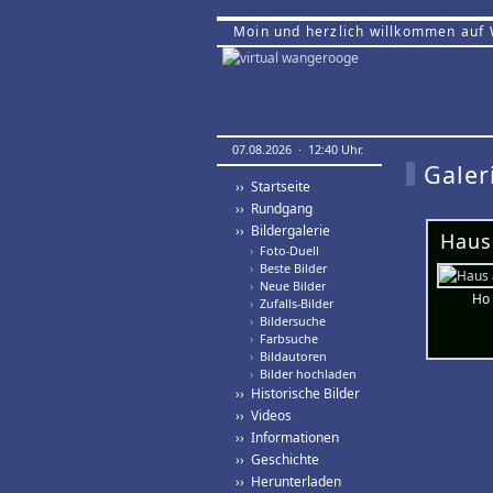
Moin und herzlich willkommen auf
07.08.2026 · 12:40 Uhr.
Galer
›› Startseite
›› Rundgang
›› Bildergalerie
Haus
›
Foto-Duell
›
Beste Bilder
›
Neue Bilder
Ho 
›
Zufalls-Bilder
›
Bildersuche
›
Farbsuche
›
Bildautoren
›
Bilder hochladen
›› Historische Bilder
›› Videos
›› Informationen
›› Geschichte
›› Herunterladen