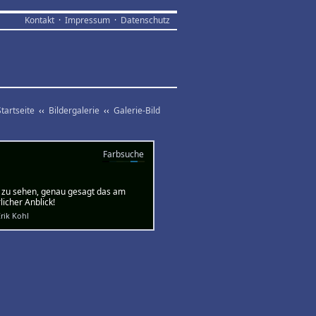
Kontakt
·
Impressum
·
Datenschutz
Startseite
‹‹
Bildergalerie
‹‹
Galerie-Bild
Farbsuche
te zu sehen, genau gesagt das am
icher Anblick!
rik Kohl