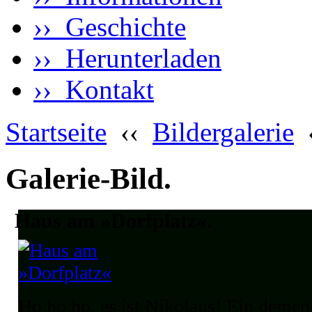
›› Geschichte
›› Herunterladen
›› Kontakt
Startseite
‹‹
Bildergalerie
Galerie-Bild.
Haus am »Dorfplatz«.
Ho ho ho, es ist Nikolaus! Ein demen