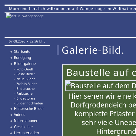
Moin und herzlich willkommen auf Wangerooge im Weltnature
07.08.2026 · 22:56 Uhr.
Galerie-Bild.
›› Startseite
›› Rundgang
›› Bildergalerie
Baustelle auf
›
Foto-Duell
›
Beste Bilder
›
Neue Bilder
›
Zufalls-Bilder
›
Bildersuche
›
Farbsuche
Hier sehen wir eine 
›
Bildautoren
Dorfgrodendeich be
›
Bilder hochladen
›› Historische Bilder
komplette Pflaster 
›› Videos
sehr viele Uneb
›› Informationen
›› Geschichte
Hintergrund
›› Herunterladen