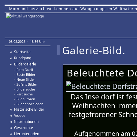
Moin und herzlich willkommen auf Wangerooge im Weltnature
08.08.2026 · 18:36 Uhr.
Galerie-Bild.
›› Startseite
›› Rundgang
›› Bildergalerie
Beleuchtete Do
›
Foto-Duell
›
Beste Bilder
›
Neue Bilder
›
Zufalls-Bilder
›
Bildersuche
›
Farbsuche
Das Inseldorf ist fes
›
Bildautoren
Weihnachten immer d
›
Bilder hochladen
›› Historische Bilder
festgefrorener Schne
›› Videos
›› Informationen
›› Geschichte
Aufgenommen am 02.
›› Herunterladen