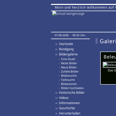
Moin und herzlich willkommen auf
07.08.2026 · 06:55 Uhr.
Galer
›› Startseite
›› Rundgang
›› Bildergalerie
Bele
›
Foto-Duell
›
Beste Bilder
›
Neue Bilder
Das I
›
Zufalls-Bilder
›
Bildersuche
›
Farbsuche
›
Bildautoren
›
Bilder hochladen
›› Historische Bilder
›› Videos
›› Informationen
›› Geschichte
›› Herunterladen