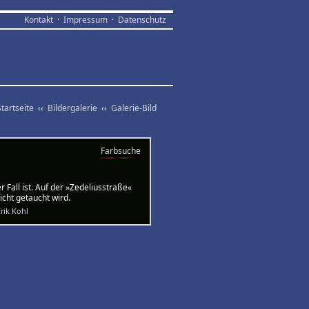
Kontakt
·
Impressum
·
Datenschutz
Startseite
‹‹
Bildergalerie
‹‹
Galerie-Bild
Farbsuche
 Fall ist. Auf der »Zedeliusstraße«
icht getaucht wird.
rik Kohl