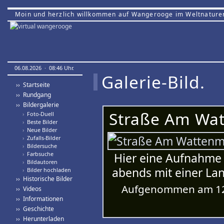
Moin und herzlich willkommen auf Wangerooge im Weltnature
06.08.2026 · 08:46 Uhr.
Galerie-Bild.
›› Startseite
›› Rundgang
›› Bildergalerie
Straße Am Wat
›
Foto-Duell
›
Beste Bilder
›
Neue Bilder
›
Zufalls-Bilder
›
Bildersuche
›
Farbsuche
Hier eine Aufnahme 
›
Bildautoren
abends mit einer La
›
Bilder hochladen
›› Historische Bilder
Aufgenommen am 12.
›› Videos
›› Informationen
›› Geschichte
›› Herunterladen