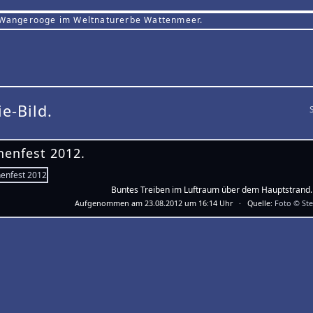
 Wangerooge im Weltnaturerbe Wattenmeer.
ie-Bild.
henfest 2012.
Buntes Treiben im Luftraum über dem Hauptstrand.
Aufgenommen am 23.08.2012 um 16:14 Uhr · Quelle:
Foto © St