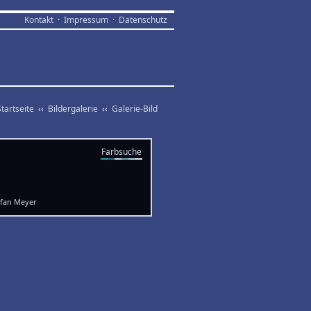
Kontakt
·
Impressum
·
Datenschutz
Startseite
‹‹
Bildergalerie
‹‹
Galerie-Bild
Farbsuche
efan Meyer