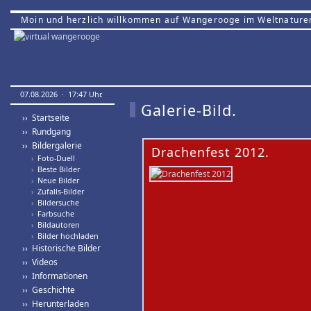
Moin und herzlich willkommen auf Wangerooge im Weltnature
07.08.2026 · 17:47 Uhr.
Galerie-Bild.
›› Startseite
›› Rundgang
›› Bildergalerie
Drachenfest 2012.
›
Foto-Duell
›
Beste Bilder
›
Neue Bilder
›
Zufalls-Bilder
›
Bildersuche
›
Farbsuche
›
Bildautoren
›
Bilder hochladen
›› Historische Bilder
›› Videos
›› Informationen
›› Geschichte
›› Herunterladen