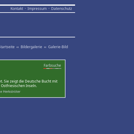
Kontakt
·
Impressum
·
Datenschutz
Startseite
‹‹
Bildergalerie
‹‹
Galerie-Bild
Farbsuche
. Sie zeigt die Deutsche Bucht mit
Ostfriesischen Inseln.
ne Herkströter