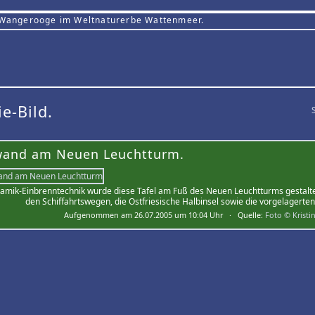
 Wangerooge im Weltnaturerbe Wattenmeer.
ie-Bild.
wand am Neuen Leuchtturm.
ramik-Einbrenntechnik wurde diese Tafel am Fuß des Neuen Leuchtturms gestaltet
den Schiffahrtswegen, die Ostfriesische Halbinsel sowie die vorgelagerten 
Aufgenommen am 26.07.2005 um 10:04 Uhr · Quelle:
Foto © Kristi