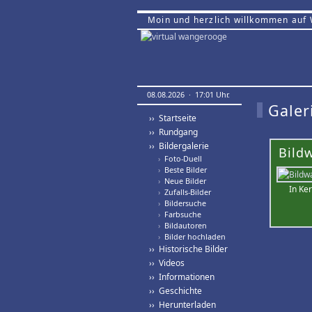
Moin und herzlich willkommen auf
08.08.2026 · 17:01 Uhr.
Galer
›› Startseite
›› Rundgang
›› Bildergalerie
Bild
›
Foto-Duell
›
Beste Bilder
›
Neue Bilder
In Ke
›
Zufalls-Bilder
›
Bildersuche
›
Farbsuche
›
Bildautoren
›
Bilder hochladen
›› Historische Bilder
›› Videos
›› Informationen
›› Geschichte
›› Herunterladen