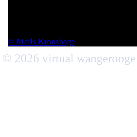
Jahr) noch einmal einiges aushalten m
einer Herbststurmflut branden an ihm
Aufgenommen am 04.10.2009 um 12
© Mails Kronshage
© 2026 virtual wangerooge