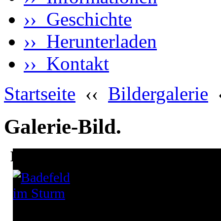
›› Geschichte
›› Herunterladen
›› Kontakt
Startseite
‹‹
Bildergalerie
Galerie-Bild.
Badefeld im Sturm.
Der Badeturm hat in seinen letzten Ta