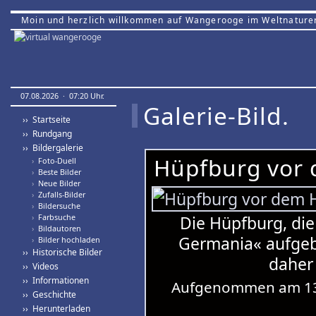
Moin und herzlich willkommen auf Wangerooge im Weltnature
07.08.2026 · 07:20 Uhr.
Galerie-Bild.
›› Startseite
›› Rundgang
›› Bildergalerie
Hüpfburg vor
›
Foto-Duell
›
Beste Bilder
›
Neue Bilder
›
Zufalls-Bilder
›
Bildersuche
›
Farbsuche
Die Hüpfburg, di
›
Bildautoren
Germania« aufgeb
›
Bilder hochladen
›› Historische Bilder
daher 
›› Videos
›› Informationen
Aufgenommen am 13.
›› Geschichte
›› Herunterladen