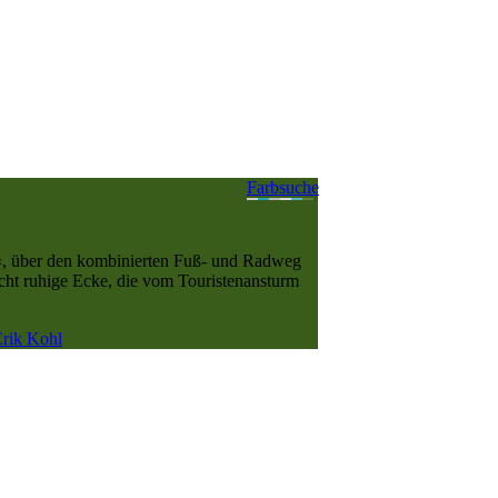
Farbsuche
n«, über den kombinierten Fuß- und Radweg
recht ruhige Ecke, die vom Touristenansturm
rik Kohl