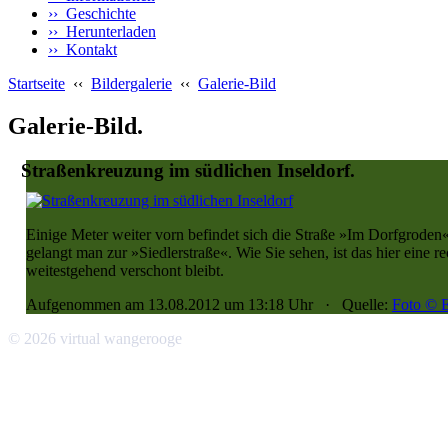
›› Geschichte
›› Herunterladen
›› Kontakt
Startseite
‹‹
Bildergalerie
‹‹
Galerie-Bild
Galerie-Bild.
Straßenkreuzung im südlichen Inseldorf.
Einige Meter weiter vorn befindet sich die Straße »Im Dorfgrode
gelangt man zur »Siedlerstraße«. Wie Sie sehen, ist das hier eine 
weitestgehend verschont bleibt.
Aufgenommen am 13.08.2012 um 13:18 Uhr · Quelle:
Foto © E
© 2026 virtual wangerooge