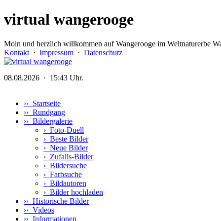
virtual wangerooge
Moin und herzlich willkommen auf Wangerooge im Weltnaturerbe Wa
Kontakt
·
Impressum
·
Datenschutz
08.08.2026 · 15:43 Uhr.
›› Startseite
›› Rundgang
›› Bildergalerie
›
Foto-Duell
›
Beste Bilder
›
Neue Bilder
›
Zufalls-Bilder
›
Bildersuche
›
Farbsuche
›
Bildautoren
›
Bilder hochladen
›› Historische Bilder
›› Videos
›› Informationen