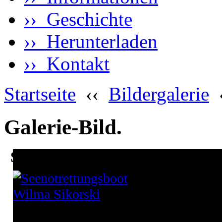
›› Geschichte
›› Herunterladen
›› Kontakt
Startseite
‹‹
Bildergalerie
Galerie-Bild.
Seenotrettungsboot Wilma Sikors
Auch an einem wunderschönen Somm