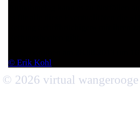
Aufnahmetag kann es zu Notfällen a
es für alle diese Eventualitäten die »
Rettung Schiffbrüchiger« mit ihren z
Rettungsbooten gibt.
Aufgenommen am 28.08.2013 um 16
© Erik Kohl
© 2026 virtual wangerooge