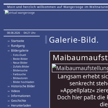
Moin und herzlich willkommen auf Wangerooge im Weltnature
08.08.2026 · 04:21 Uhr.
Galerie-Bild.
›› Startseite
›› Rundgang
›› Bildergalerie
Maibaumaufst
›
Foto-Duell
›
Beste Bilder
›
Neue Bilder
›
Zufalls-Bilder
›
Bildersuche
›
Farbsuche
Langsam erhebt sic
›
Bildautoren
senkrecht ste
›
Bilder hochladen
›› Historische Bilder
»Appellplatz« zier
›› Videos
Doch hier paßt die
›› Informationen
›› Geschichte
di
›› Herunterladen