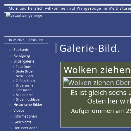
Moin und herzlich willkommen auf Wangerooge im Weltnature
10.08.2026 · 17:06 Uhr.
Galerie-Bild.
›› Startseite
›› Rundgang
›› Bildergalerie
Wolken ziehen 
›
Foto-Duell
›
Beste Bilder
›
Neue Bilder
›
Zufalls-Bilder
›
Bildersuche
›
Farbsuche
Es ist gleich sechs
›
Bildautoren
Osten her wir
›
Bilder hochladen
›› Historische Bilder
Aufgenommen am 25.
›› Videos
›› Informationen
›› Geschichte
›› Herunterladen