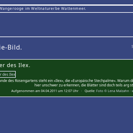
 Wangerooge im Weltnaturerbe Wattenmeer.
ie-Bild.
er des Ilex.
nde des Rosengartens steht ein »Ilex«, die »Europäische Stechpalme«. Warum die P
hier unschwer zu erkennen, die Blätter sind doch teils arg st
Aufgenommen am 04.04.2011 um 12:07 Uhr · Quelle:
Foto © Lena Malzahn
·