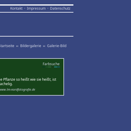
Kontakt
·
Impressum
·
Datenschutz
Startseite
‹‹
Bildergalerie
‹‹
Galerie-Bild
Farbsuche
flanze so heißt wie sie heißt, ist
achelig.
www.lm-nordfotografie.de