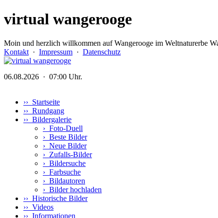
virtual wangerooge
Moin und herzlich willkommen auf Wangerooge im Weltnaturerbe Wa
Kontakt
·
Impressum
·
Datenschutz
06.08.2026 · 07:00 Uhr.
›› Startseite
›› Rundgang
›› Bildergalerie
›
Foto-Duell
›
Beste Bilder
›
Neue Bilder
›
Zufalls-Bilder
›
Bildersuche
›
Farbsuche
›
Bildautoren
›
Bilder hochladen
›› Historische Bilder
›› Videos
›› Informationen