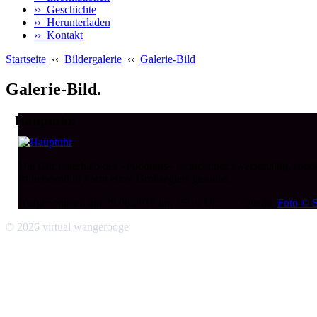
›› Geschichte
›› Herunterladen
›› Kontakt
Startseite
‹‹
Bildergalerie
‹‹
Galerie-Bild
Galerie-Bild.
Hauptuhr.
Die Uhr unterhalb des »Puddings« ist nicht nur zweckmäßig, sond
ist liebevoll in Form eines Großseglers gestaltet.
Aufgenommen am 29.08.2015 um 15:14 Uhr · Quelle:
Foto © S
© 2026 virtual wangerooge