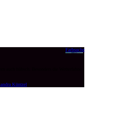
Farbsuche
ern auch hübsch. Besonders die Wetterfahne
andra Küntzel