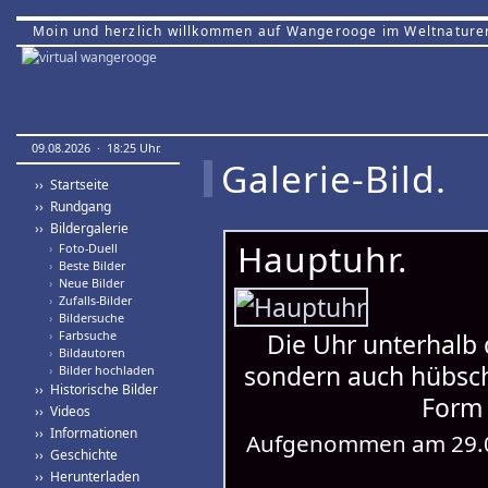
Moin und herzlich willkommen auf Wangerooge im Weltnature
09.08.2026 · 18:25 Uhr.
Galerie-Bild.
›› Startseite
›› Rundgang
›› Bildergalerie
Hauptuhr.
›
Foto-Duell
›
Beste Bilder
›
Neue Bilder
›
Zufalls-Bilder
›
Bildersuche
›
Farbsuche
Die Uhr unterhalb 
›
Bildautoren
sondern auch hübsch.
›
Bilder hochladen
›› Historische Bilder
Form 
›› Videos
›› Informationen
Aufgenommen am 29.0
›› Geschichte
›› Herunterladen