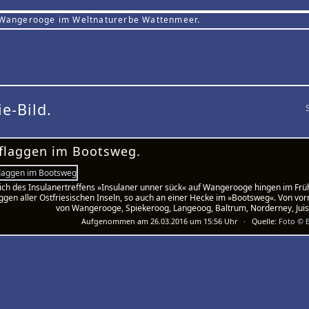
 Wangerooge im Weltnaturerbe Wattenmeer.
ie-Bild.
lflaggen im Bootsweg.
ich des Insulanertreffens »Insulaner unner sück« auf Wangerooge hingen im Fr
aggen aller Ostfriesischen Inseln, so auch an einer Hecke im »Bootsweg«. Von vor
von Wangerooge, Spiekeroog, Langeoog, Baltrum, Norderney, Jui
Aufgenommen am 26.03.2016 um 15:56 Uhr · Quelle:
Foto © E