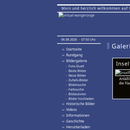
Moin und herzlich willkommen auf
06.08.2026 · 07:50 Uhr.
Galer
›› Startseite
›› Rundgang
›› Bildergalerie
Inse
›
Foto-Duell
›
Beste Bilder
›
Neue Bilder
Anläßl
›
Zufalls-Bilder
die Fl
›
Bildersuche
›
Farbsuche
›
Bildautoren
›
Bilder hochladen
›› Historische Bilder
›› Videos
›› Informationen
›› Geschichte
›› Herunterladen