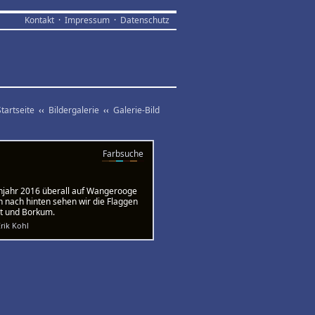
Kontakt
·
Impressum
·
Datenschutz
Startseite
‹‹
Bildergalerie
‹‹
Galerie-Bild
Farbsuche
ühjahr 2016 überall auf Wangerooge
n nach hinten sehen wir die Flaggen
st und Borkum.
rik Kohl