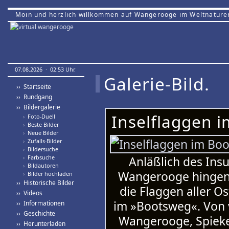
Moin und herzlich willkommen auf Wangerooge im Weltnature
07.08.2026 · 02:53 Uhr.
Galerie-Bild.
›› Startseite
›› Rundgang
›› Bildergalerie
Inselflaggen 
›
Foto-Duell
›
Beste Bilder
›
Neue Bilder
›
Zufalls-Bilder
›
Bildersuche
›
Farbsuche
Anläßlich des Ins
›
Bildautoren
Wangerooge hingen 
›
Bilder hochladen
›› Historische Bilder
die Flaggen aller Os
›› Videos
im »Bootsweg«. Von 
›› Informationen
›› Geschichte
Wangerooge, Spieke
›› Herunterladen