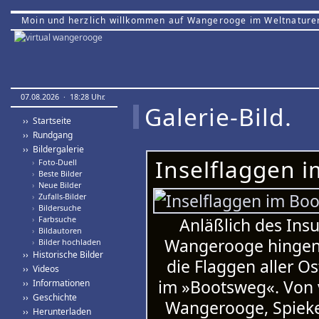
Moin und herzlich willkommen auf Wangerooge im Weltnature
07.08.2026 · 18:28 Uhr.
Galerie-Bild.
›› Startseite
›› Rundgang
›› Bildergalerie
Inselflaggen 
›
Foto-Duell
›
Beste Bilder
›
Neue Bilder
›
Zufalls-Bilder
›
Bildersuche
›
Farbsuche
Anläßlich des Ins
›
Bildautoren
Wangerooge hingen 
›
Bilder hochladen
›› Historische Bilder
die Flaggen aller Os
›› Videos
im »Bootsweg«. Von 
›› Informationen
›› Geschichte
Wangerooge, Spieke
›› Herunterladen