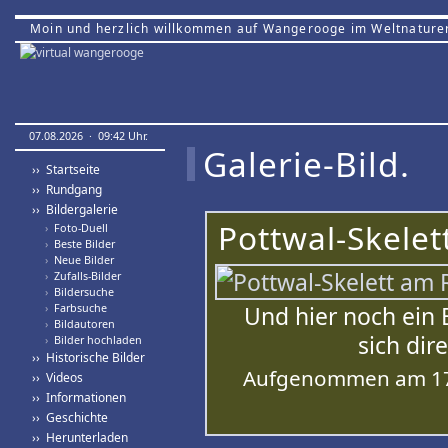
Moin und herzlich willkommen auf Wangerooge im Weltnature
07.08.2026 · 09:42 Uhr.
Galerie-Bild.
›› Startseite
›› Rundgang
›› Bildergalerie
Pottwal-Skele
›
Foto-Duell
›
Beste Bilder
›
Neue Bilder
›
Zufalls-Bilder
›
Bildersuche
›
Farbsuche
Und hier noch ein B
›
Bildautoren
sich dir
›
Bilder hochladen
›› Historische Bilder
Aufgenommen am 17.
›› Videos
›› Informationen
›› Geschichte
›› Herunterladen