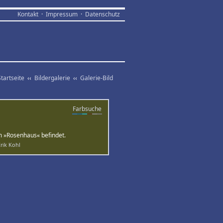
Kontakt
·
Impressum
·
Datenschutz
Startseite
‹‹
Bildergalerie
‹‹
Galerie-Bild
Farbsuche
rm »Rosenhaus« befindet.
rik Kohl