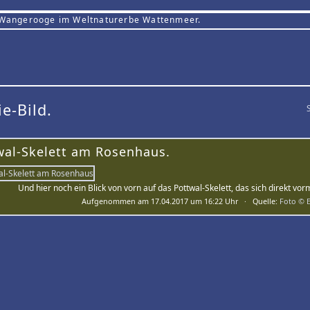
 Wangerooge im Weltnaturerbe Wattenmeer.
ie-Bild.
wal-Skelett am Rosenhaus.
Und hier noch ein Blick von vorn auf das Pottwal-Skelett, das sich direkt vo
Aufgenommen am 17.04.2017 um 16:22 Uhr · Quelle:
Foto © E