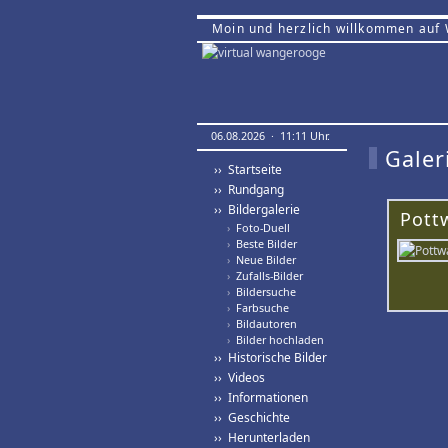
Moin und herzlich willkommen auf
06.08.2026 · 11:11 Uhr.
Galer
›› Startseite
›› Rundgang
›› Bildergalerie
Pott
›
Foto-Duell
›
Beste Bilder
›
Neue Bilder
›
Zufalls-Bilder
›
Bildersuche
›
Farbsuche
›
Bildautoren
›
Bilder hochladen
›› Historische Bilder
›› Videos
›› Informationen
›› Geschichte
›› Herunterladen