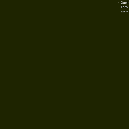
· Quell
Foto
www.l