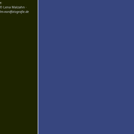
e:
 © Lena Malzahn
·
m-nordfotografie.de