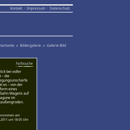
Kontakt
·
Impressum
·
Datenschutz
Startseite
‹‹
Bildergalerie
‹‹
Galerie-Bild
Farbsuche
ick bei voller
t – die
gungs­unschärfe
ät es – von der
tform eines
lbahn-Wagens auf
Lagune im
taußengroden.
genommen am
.2011 um 18:05 Uhr