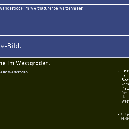
 Wangerooge im Weltnaturerbe Wattenmeer.
ie-Bild.
ne im Westgroden.
‹
Ein Bl
Fahr
Bewe
verr
Plat
Inse
die 
Wes
· Auf
03.09