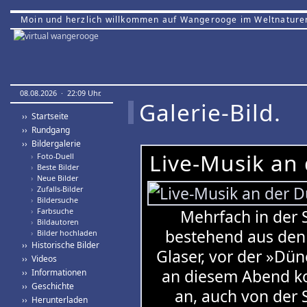
Moin und herzlich willkommen auf Wangerooge im Weltnature
08.08.2026 · 22:09 Uhr.
Galerie-Bild.
›› Startseite
›› Rundgang
›› Bildergalerie
Live-Musik an
›
Foto-Duell
›
Beste Bilder
›
Neue Bilder
›
Zufalls-Bilder
›
Bildersuche
›
Farbsuche
Mehrfach in der 
›
Bildautoren
bestehend aus den
›
Bilder hochladen
›› Historische Bilder
Glaser, vor der »Dün
›› Videos
an diesem Abend ko
›› Informationen
›› Geschichte
an, auch von der 
›› Herunterladen