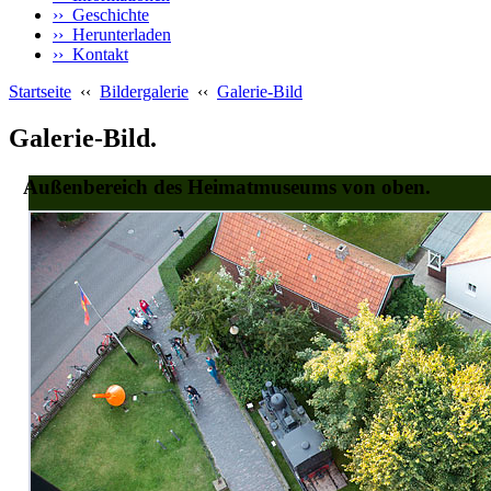
›› Geschichte
›› Herunterladen
›› Kontakt
Startseite
‹‹
Bildergalerie
‹‹
Galerie-Bild
Galerie-Bild.
Außenbereich des Heimatmuseums von oben.