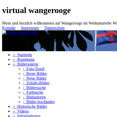
virtual wangerooge
Moin und herzlich willkommen auf Wangerooge im Weltnaturerbe Wa
Kontakt
·
Impressum
·
Datenschutz
07.08.2026 · 03:51 Uhr.
›› Startseite
›› Rundgang
›› Bildergalerie
›
Foto-Duell
›
Beste Bilder
›
Neue Bilder
›
Zufalls-Bilder
›
Bildersuche
›
Farbsuche
›
Bildautoren
›
Bilder hochladen
›› Historische Bilder
›› Videos
›› Informationen