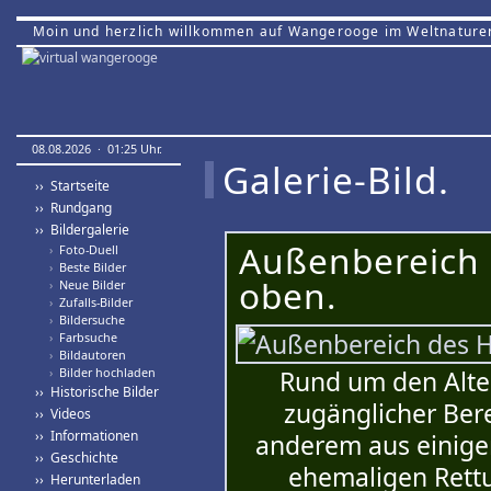
Moin und herzlich willkommen auf Wangerooge im Weltnature
08.08.2026 · 01:25 Uhr.
Galerie-Bild.
›› Startseite
›› Rundgang
›› Bildergalerie
Außenbereich
›
Foto-Duell
›
Beste Bilder
oben.
›
Neue Bilder
›
Zufalls-Bilder
›
Bildersuche
›
Farbsuche
›
Bildautoren
›
Bilder hochladen
Rund um den Alten
›› Historische Bilder
zugänglicher Ber
›› Videos
›› Informationen
anderem aus einige
›› Geschichte
ehemaligen Rett
›› Herunterladen