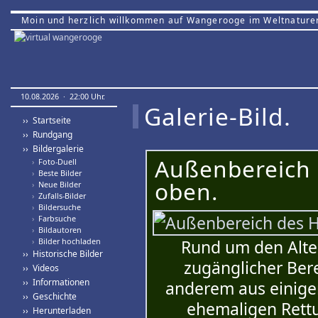
Moin und herzlich willkommen auf Wangerooge im Weltnature
10.08.2026 · 22:00 Uhr.
Galerie-Bild.
›› Startseite
›› Rundgang
›› Bildergalerie
Außenbereich
›
Foto-Duell
›
Beste Bilder
oben.
›
Neue Bilder
›
Zufalls-Bilder
›
Bildersuche
›
Farbsuche
›
Bildautoren
›
Bilder hochladen
Rund um den Alten
›› Historische Bilder
zugänglicher Ber
›› Videos
›› Informationen
anderem aus einige
›› Geschichte
ehemaligen Rett
›› Herunterladen