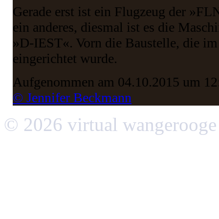
Gerade erst ist ein Flugzeug der »FLN
ein anderes, diesmal ist es die Masc
»D-IEST«. Vorn die Baustelle, die i
eingerichtet wurde.
Aufgenommen am 04.10.2015 um 12
© Jennifer Beckmann
© 2026 virtual wangerooge