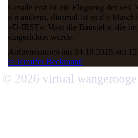
Gerade erst ist ein Flugzeug der »FLN
ein anderes, diesmal ist es die Masc
»D-IEST«. Vorn die Baustelle, die i
eingerichtet wurde.
Aufgenommen am 04.10.2015 um 12
© Jennifer Beckmann
© 2026 virtual wangerooge