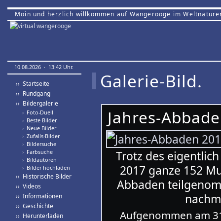
Moin und herzlich willkommen auf Wangerooge im Weltnature
10.08.2026 · 13:42 Uhr.
Galerie-Bild.
›› Startseite
›› Rundgang
›› Bildergalerie
Jahres-Abbade
›
Foto-Duell
›
Beste Bilder
›
Neue Bilder
›
Zufalls-Bilder
›
Bildersuche
›
Farbsuche
Trotz des eigentli
›
Bildautoren
2017 ganze 152 Mut
›
Bilder hochladen
›› Historische Bilder
Abbaden teilgenomm
›› Videos
nachmi
›› Informationen
›› Geschichte
Aufgenommen am 31.
›› Herunterladen