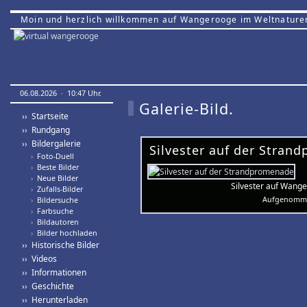
Moin und herzlich willkommen auf Wangerooge im Weltnature
06.08.2026 · 10:47 Uhr.
Galerie-Bild.
›› Startseite
›› Rundgang
›› Bildergalerie
Silvester auf der Stran
›
Foto-Duell
›
Beste Bilder
›
Neue Bilder
Silvester auf Wange
›
Zufalls-Bilder
Aufgenomme
›
Bildersuche
›
Farbsuche
›
Bildautoren
›
Bilder hochladen
›› Historische Bilder
›› Videos
›› Informationen
›› Geschichte
›› Herunterladen