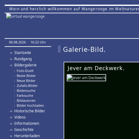
Moin und herzlich willkommen auf Wangerooge im Weltnature
06.08.2026 · 16:22 Uhr.
Galerie-Bild.
›› Startseite
›› Rundgang
›› Bildergalerie
Jever am Deckwerk.
›
Foto-Duell
›
Beste Bilder
›
Neue Bilder
›
Zufalls-Bilder
›
Bildersuche
›
Farbsuche
›
Bildautoren
›
Bilder hochladen
›› Historische Bilder
›› Videos
›› Informationen
›› Geschichte
›› Herunterladen