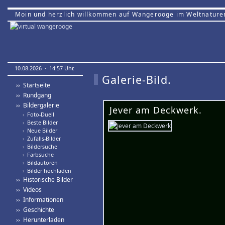
Moin und herzlich willkommen auf Wangerooge im Weltnature
10.08.2026 · 14:57 Uhr.
Galerie-Bild.
›› Startseite
›› Rundgang
›› Bildergalerie
Jever am Deckwerk.
›
Foto-Duell
›
Beste Bilder
›
Neue Bilder
›
Zufalls-Bilder
›
Bildersuche
›
Farbsuche
›
Bildautoren
›
Bilder hochladen
›› Historische Bilder
›› Videos
›› Informationen
›› Geschichte
›› Herunterladen