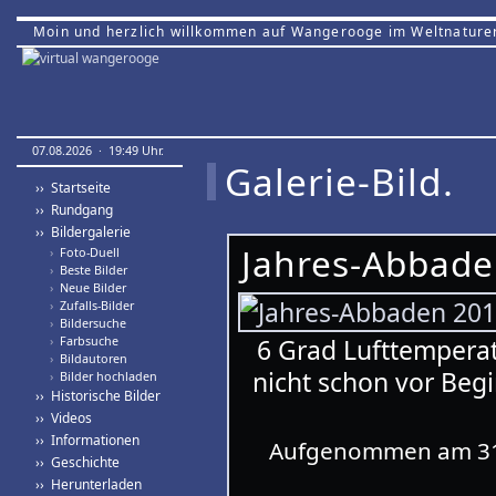
Moin und herzlich willkommen auf Wangerooge im Weltnature
07.08.2026 · 19:49 Uhr.
Galerie-Bild.
›› Startseite
›› Rundgang
›› Bildergalerie
Jahres-Abbade
›
Foto-Duell
›
Beste Bilder
›
Neue Bilder
›
Zufalls-Bilder
›
Bildersuche
›
Farbsuche
6 Grad Lufttempera
›
Bildautoren
nicht schon vor Beg
›
Bilder hochladen
›› Historische Bilder
›› Videos
›› Informationen
Aufgenommen am 31.
›› Geschichte
›› Herunterladen