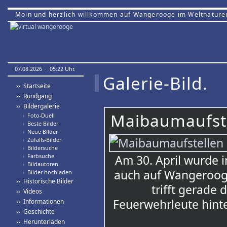
Moin und herzlich willkommen auf Wangerooge im Weltnature
07.08.2026 · 05:22 Uhr.
Galerie-Bild.
›› Startseite
›› Rundgang
›› Bildergalerie
Maibaumaufste
›
Foto-Duell
›
Beste Bilder
›
Neue Bilder
›
Zufalls-Bilder
›
Bildersuche
›
Farbsuche
Am 30. April wurde 
›
Bildautoren
auch auf Wangerooge 
›
Bilder hochladen
›› Historische Bilder
trifft gerade 
›› Videos
Feuerwehrleute hint
›› Informationen
›› Geschichte
›› Herunterladen