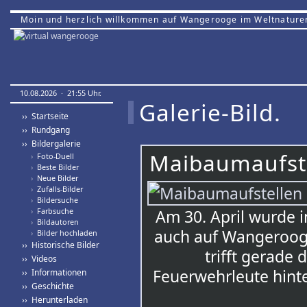
Moin und herzlich willkommen auf Wangerooge im Weltnature
10.08.2026 · 21:55 Uhr.
Galerie-Bild.
›› Startseite
›› Rundgang
›› Bildergalerie
Maibaumaufste
›
Foto-Duell
›
Beste Bilder
›
Neue Bilder
›
Zufalls-Bilder
›
Bildersuche
›
Farbsuche
Am 30. April wurde 
›
Bildautoren
auch auf Wangerooge 
›
Bilder hochladen
›› Historische Bilder
trifft gerade 
›› Videos
Feuerwehrleute hint
›› Informationen
›› Geschichte
›› Herunterladen