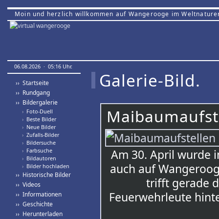
Moin und herzlich willkommen auf Wangerooge im Weltnature
06.08.2026 · 05:16 Uhr.
Galerie-Bild.
›› Startseite
›› Rundgang
›› Bildergalerie
Maibaumaufste
›
Foto-Duell
›
Beste Bilder
›
Neue Bilder
›
Zufalls-Bilder
›
Bildersuche
›
Farbsuche
Am 30. April wurde 
›
Bildautoren
auch auf Wangerooge 
›
Bilder hochladen
›› Historische Bilder
trifft gerade 
›› Videos
Feuerwehrleute hint
›› Informationen
›› Geschichte
›› Herunterladen