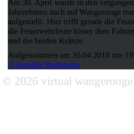
Am 30. April wurde in den vergangen
Jahrzehnten auch auf Wangerooge tra
aufgestellt. Hier trifft gerade die Fe
die Feuerwehrleute hinter dem Fahrz
und die beiden Kränze.
Aufgenommen am 30.04.2018 um 19
© Jennifer Beckmann
© 2026 virtual wangerooge