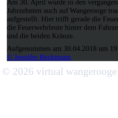
Am 30. April wurde in den vergangen
Jahrzehnten auch auf Wangerooge tra
aufgestellt. Hier trifft gerade die Fe
die Feuerwehrleute hinter dem Fahrz
und die beiden Kränze.
Aufgenommen am 30.04.2018 um 19
© Jennifer Beckmann
© 2026 virtual wangerooge