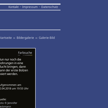
Kontakt
·
Impressum
·
Datenschutz
Startseite
‹‹
Bildergalerie
‹‹
Galerie-Bild
Farbsuche
n nur noch die
ohrungen in eine
lucht bringen, dann
ann der erste Bolzen
ixiert werden.
Aufgenommen am
0.04.2018 um 19:55 Uhr
uelle:
oto © Jennifer
eckmann