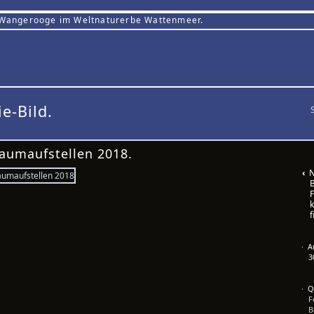
 Wangerooge im Weltnaturerbe Wattenmeer.
ie-Bild.
aumaufstellen 2018.
‹
Nu
B
F
k
f
· 
3
· Q
F
B