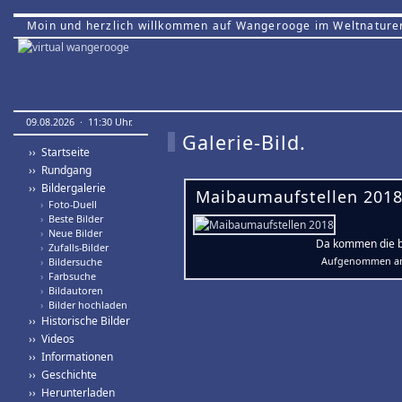
Moin und herzlich willkommen auf Wangerooge im Weltnature
09.08.2026 · 11:30 Uhr.
Galerie-Bild.
›› Startseite
›› Rundgang
›› Bildergalerie
Maibaumaufstellen 2018
›
Foto-Duell
›
Beste Bilder
›
Neue Bilder
Da kommen die be
›
Zufalls-Bilder
Aufgenommen am 
›
Bildersuche
›
Farbsuche
›
Bildautoren
›
Bilder hochladen
›› Historische Bilder
›› Videos
›› Informationen
›› Geschichte
›› Herunterladen