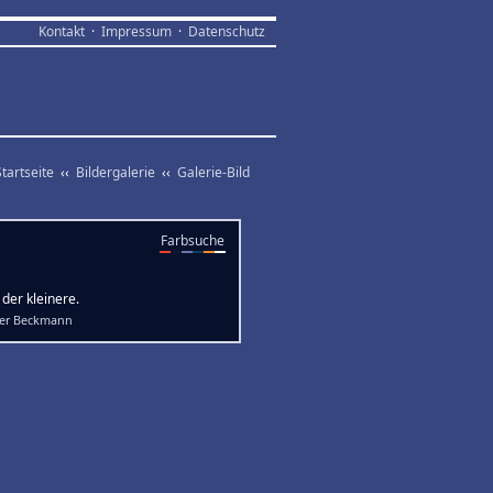
Kontakt
·
Impressum
·
Datenschutz
Startseite
‹‹
Bildergalerie
‹‹
Galerie-Bild
Farbsuche
der kleinere.
fer Beckmann