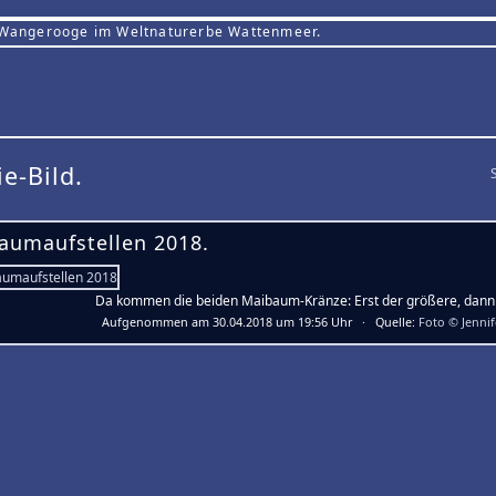
 Wangerooge im Weltnaturerbe Wattenmeer.
ie-Bild.
aumaufstellen 2018.
Da kommen die beiden Maibaum-Kränze: Erst der größere, dann 
Aufgenommen am 30.04.2018 um 19:56 Uhr · Quelle:
Foto © Jenni