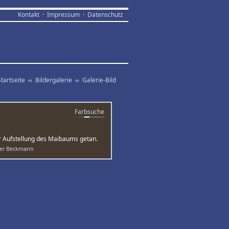
Kontakt
·
Impressum
·
Datenschutz
Startseite
‹‹
Bildergalerie
‹‹
Galerie-Bild
Farbsuche
ur Aufstellung des Maibaums getan.
fer Beckmann