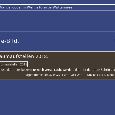
 Wangerooge im Weltnaturerbe Wattenmeer.
ie-Bild.
aumaufstellen 2018.
uss der erste Bolzen nur noch verschraubt werden, dann ist der erste Schritt z
Aufgenommen am 30.04.2018 um 19:56 Uhr · Quelle:
Foto © Jenni