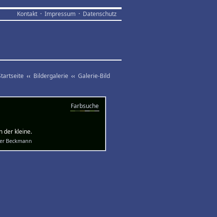
Kontakt
·
Impressum
·
Datenschutz
Startseite
‹‹
Bildergalerie
‹‹
Galerie-Bild
Farbsuche
 der kleine.
fer Beckmann