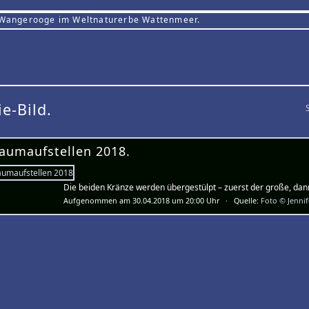
 Wangerooge im Weltnaturerbe Wattenmeer.
ie-Bild.
aumaufstellen 2018.
Die beiden Kränze werden übergestülpt – zuerst der große, dann
Aufgenommen am 30.04.2018 um 20:00 Uhr · Quelle:
Foto © Jenni