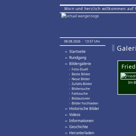
Moin und herzlich willkommen auf
08.08.2026 · 13:57 Uhr.
Galer
›› Startseite
›› Rundgang
›› Bildergalerie
Frie
›
Foto-Duell
›
Beste Bilder
›
Neue Bilder
Im B
›
Zufalls-Bilder
›
Bildersuche
›
Farbsuche
›
Bildautoren
›
Bilder hochladen
›› Historische Bilder
›› Videos
›› Informationen
›› Geschichte
›› Herunterladen