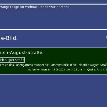
 Wangerooge im Weltnaturerbe Wattenmeer.
ie-Bild.
drich-August-Straße.
ereich des Rosengartens mündet die Carstenstraße in die Friedrich-August-Straß
Aufgenommen am 13.06.2021 um 14:25 Uhr · Quelle:
Foto © E