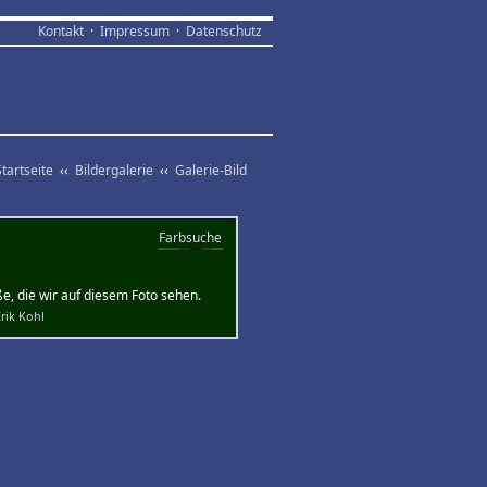
Kontakt
·
Impressum
·
Datenschutz
Startseite
‹‹
Bildergalerie
‹‹
Galerie-Bild
Farbsuche
e, die wir auf diesem Foto sehen.
rik Kohl